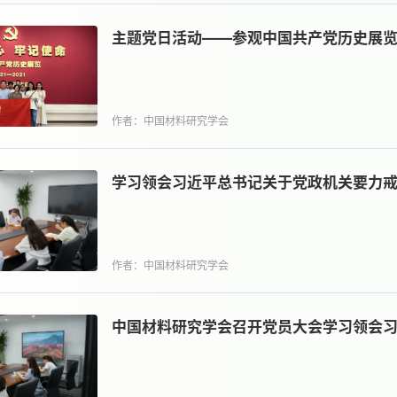
主题党日活动——参观中国共产党历史展
作者：中国材料研究学会
作者：中国材料研究学会